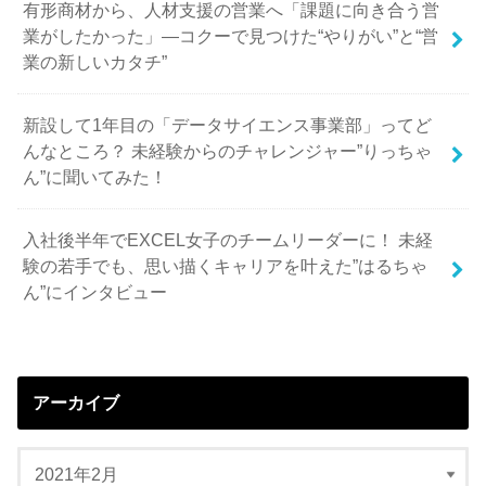
有形商材から、人材支援の営業へ「課題に向き合う営
業がしたかった」—コクーで見つけた“やりがい”と“営
業の新しいカタチ”
新設して1年目の「データサイエンス事業部」ってど
んなところ？ 未経験からのチャレンジャー”りっちゃ
ん”に聞いてみた！
入社後半年でEXCEL女子のチームリーダーに！ 未経
験の若手でも、思い描くキャリアを叶えた”はるちゃ
ん”にインタビュー
アーカイブ