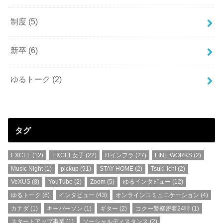
制度
(5)
新卒
(6)
ゆるトーク
(2)
タグ
EXCEL
(12)
EXCEL女子
(22)
ITインフラ
(27)
LINE WORKS
(2)
Music Night
(1)
pickup
(91)
STAY HOME
(2)
Tsuki-Ichi
(2)
VeXUS
(8)
YouTube
(2)
Zoom
(5)
ゆるインタビュー
(12)
ゆるトーク
(6)
インタビュー
(43)
オンラインコミュニケーション
(4)
カナダ
(1)
キーパーソン
(1)
ギター
(2)
コクー警察密着24時
(1)
スタートアップ事業
(1)
ソーシャルディスタンス
(2)