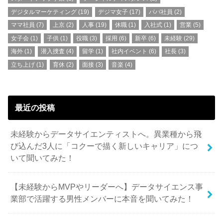
デジタルマーケティング
(19)
デジマ女子
(17)
パパ社員
(2)
ママ社員
(7)
上京
(2)
人事
(19)
休職
(1)
入社式
(1)
営業
(5)
女子会
(1)
子供
(1)
役職
(3)
採用
(6)
新卒
(6)
未経験
(29)
海外
(1)
潜入捜査
(4)
留学
(1)
社内イベント
(6)
社長
(3)
立ち上げ
(1)
育休
(2)
面接
(3)
音楽
(4)
最近の投稿
未経験からデータサイエンティストへ。異業種から飛
び込んだ3人に「コクーで描く新しいキャリア」につ
いて聞いてみた！
【未経験からMVPやリーダーへ】データサイエンス事
業部で活躍する男性メンバーに本音を聞いてみた！