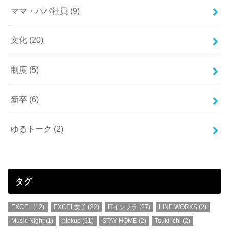
ママ・パパ社員
(9)
文化
(20)
制度
(5)
新卒
(6)
ゆるトーク
(2)
タグ
EXCEL
(12)
EXCEL女子
(22)
ITインフラ
(27)
LINE WORKS
(2)
Music Night
(1)
pickup
(91)
STAY HOME
(2)
Tsuki-Ichi
(2)