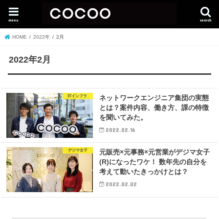
menu
search
HOME
2022年
2月
2022年2月
ITインフラ
ネットワークエンジニア集団の実態
とは？案件内容、働き方、課の特徴
を聞いてみた。
2022.02.16
デジマ女子
元販売×元事務×元営業がデジマ女子
(R)になったワケ！ 数年先の自分を
考えて動いたきっかけとは？
2022.02.02