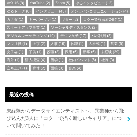
VeXUS
(8)
YouTube
(2)
Zoom
(5)
ゆるインタビュー
(12)
ゆるトーク
(6)
インタビュー
(43)
オンラインコミュニケーション
(4)
カナダ
(1)
キーパーソン
(1)
ギター
(2)
コクー警察密着24時
(1)
スタートアップ事業
(1)
ソーシャルディスタンス
(2)
デジタルマーケティング
(19)
デジマ女子
(17)
パパ社員
(2)
ママ社員
(7)
上京
(2)
人事
(19)
休職
(1)
入社式
(1)
営業
(5)
女子会
(1)
子供
(1)
役職
(3)
採用
(6)
新卒
(6)
未経験
(29)
海外
(1)
潜入捜査
(4)
留学
(1)
社内イベント
(6)
社長
(3)
立ち上げ
(1)
育休
(2)
面接
(3)
音楽
(4)
最近の投稿
未経験からデータサイエンティストへ。異業種から飛
び込んだ3人に「コクーで描く新しいキャリア」につ
いて聞いてみた！