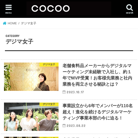
menu
search
HOME
デジマ女子
デジマ女子
デジマ女子
老舗食料品メーカーからデジタルマ
ーケティング未経験で入社し、約１
年でMVP受賞！お客様先業務と社内
業務を両立させる秘訣とは？
2023.10.17
デジマ女子
事業設立から6年でメンバーが110名
超え！進化を続けるデジタルマーケ
ティング事業本部の今に迫る！
2023.08.22