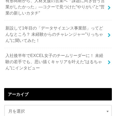
有形商材から、人材支援の営業へ「課題に向き合う営
業がしたかった」—コクーで見つけた“やりがい”と“営
業の新しいカタチ”
新設して1年目の「データサイエンス事業部」ってど
んなところ？ 未経験からのチャレンジャー”りっちゃ
ん”に聞いてみた！
入社後半年でEXCEL女子のチームリーダーに！ 未経
験の若手でも、思い描くキャリアを叶えた”はるちゃ
ん”にインタビュー
アーカイブ