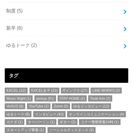
制度
(5)
新卒
(6)
ゆるトーク
(2)
タグ
EXCEL
(12)
EXCEL女子
(22)
ITインフラ
(27)
LINE WORKS
(2)
Music Night
(1)
pickup
(91)
STAY HOME
(2)
Tsuki-Ichi
(2)
VeXUS
(8)
YouTube
(2)
Zoom
(5)
ゆるインタビュー
(12)
ゆるトーク
(6)
インタビュー
(43)
オンラインコミュニケーション
(4)
カナダ
(1)
キーパーソン
(1)
ギター
(2)
コクー警察密着24時
(1)
スタートアップ事業
(1)
ソーシャルディスタンス
(2)