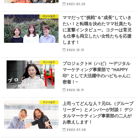
2023.03.30
デジマ女子
ママだって”挑戦”＆”成⾧”していき
たい！と転職を決めたママ社員たち
に直撃インタビュー。コクーは育児
も仕事も両立したい女性たちを応援
します！
2022.12.13
デジマ女子
プロジェクトH（ハピ）〜デジタル
マーケティング事業部で ”HAPPY
印” として大活躍中のハピちゃんに
密着！~
2022.10.11
デジマ女子
上司ってどんな人？元GL（グループ
リーダー）とメンバーが対談！ デジ
タルマーケティング事業部の二人が
お教えします！
2022.07.28