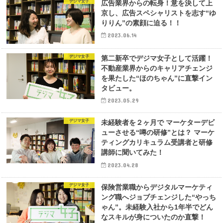
デジマ女子
広告業界からの転身！意を決して上
京し、広告スペシャリストを志す“ゆ
りりん”の素顔に迫る！！
2023.06.14
デジマ女子
第二新卒でデジマ女子として活躍！
不動産業界からのキャリアチェンジ
を果たした“ほのちゃん”に直撃イン
タビュー。
2023.05.29
デジマ女子
未経験者を２ヶ月で マーケターデビ
ューさせる“噂の研修”とは？ マーケ
ティングカリキュラム受講者と研修
講師に聞いてみた！
2023.04.28
デジマ女子
保険営業職からデジタルマーケティ
ング職へジョブチェンジした“やっち
ゃん”。未経験入社から1年半でどん
なスキルが身についたのか直撃！