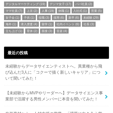
デジタルマーケティング
(19)
デジマ女子
(17)
パパ社員
(2)
ママ社員
(7)
上京
(2)
人事
(19)
休職
(1)
入社式
(1)
営業
(5)
女子会
(1)
子供
(1)
役職
(3)
採用
(6)
新卒
(6)
未経験
(29)
海外
(1)
潜入捜査
(4)
留学
(1)
社内イベント
(6)
社長
(3)
立ち上げ
(1)
育休
(2)
面接
(3)
音楽
(4)
最近の投稿
未経験からデータサイエンティストへ。異業種から飛
び込んだ3人に「コクーで描く新しいキャリア」につ
いて聞いてみた！
【未経験からMVPやリーダーへ】データサイエンス事
業部で活躍する男性メンバーに本音を聞いてみた！