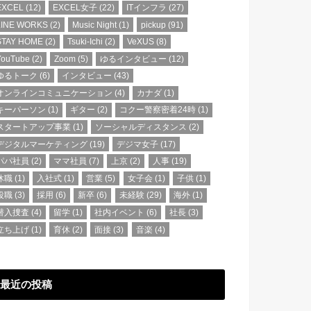
EXCEL
(12)
EXCEL女子
(22)
ITインフラ
(27)
LINE WORKS
(2)
Music Night
(1)
pickup
(91)
STAY HOME
(2)
Tsuki-Ichi
(2)
VeXUS
(8)
YouTube
(2)
Zoom
(5)
ゆるインタビュー
(12)
ゆるトーク
(6)
インタビュー
(43)
オンラインコミュニケーション
(4)
カナダ
(1)
キーパーソン
(1)
ギター
(2)
コクー警察密着24時
(1)
スタートアップ事業
(1)
ソーシャルディスタンス
(2)
デジタルマーケティング
(19)
デジマ女子
(17)
パパ社員
(2)
ママ社員
(7)
上京
(2)
人事
(19)
休職
(1)
入社式
(1)
営業
(5)
女子会
(1)
子供
(1)
役職
(3)
採用
(6)
新卒
(6)
未経験
(29)
海外
(1)
潜入捜査
(4)
留学
(1)
社内イベント
(6)
社長
(3)
立ち上げ
(1)
育休
(2)
面接
(3)
音楽
(4)
最近の投稿