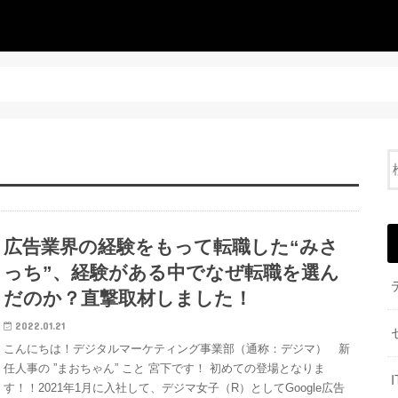
広告業界の経験をもって転職した“みさ
っち”、経験がある中でなぜ転職を選ん
だのか？直撃取材しました！
2022.01.21
こんにちは！デジタルマーケティング事業部（通称：デジマ） 新
任人事の ”まおちゃん” こと 宮下です！ 初めての登場となりま
す！！2021年1月に入社して、デジマ女子（R）としてGoogle広告