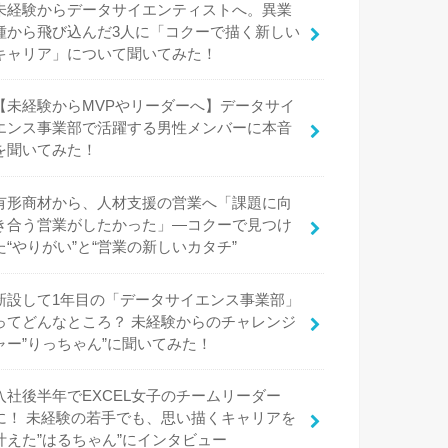
未経験からデータサイエンティストへ。異業
種から飛び込んだ3人に「コクーで描く新しい
キャリア」について聞いてみた！
【未経験からMVPやリーダーへ】データサイ
エンス事業部で活躍する男性メンバーに本音
を聞いてみた！
有形商材から、人材支援の営業へ「課題に向
き合う営業がしたかった」—コクーで見つけ
た“やりがい”と“営業の新しいカタチ”
新設して1年目の「データサイエンス事業部」
ってどんなところ？ 未経験からのチャレンジ
ャー”りっちゃん”に聞いてみた！
入社後半年でEXCEL女子のチームリーダー
に！ 未経験の若手でも、思い描くキャリアを
叶えた”はるちゃん”にインタビュー