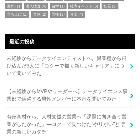
海外
(1)
潜入捜査
(4)
留学
(1)
社内イベント
(6)
社長
(3)
立ち上げ
(1)
育休
(2)
面接
(3)
音楽
(4)
最近の投稿
未経験からデータサイエンティストへ。異業種から飛
び込んだ3人に「コクーで描く新しいキャリア」につ
いて聞いてみた！
【未経験からMVPやリーダーへ】データサイエンス事
業部で活躍する男性メンバーに本音を聞いてみた！
有形商材から、人材支援の営業へ「課題に向き合う営
業がしたかった」—コクーで見つけた“やりがい”と“営
業の新しいカタチ”