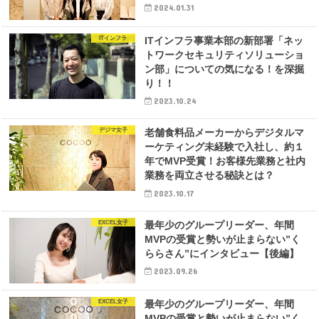
2024.01.31
ITインフラ
ITインフラ事業本部の新部署「ネッ
トワークセキュリティソリューショ
ン部」についての気になる！を深掘
り！！
2023.10.24
デジマ女子
老舗食料品メーカーからデジタルマ
ーケティング未経験で入社し、約１
年でMVP受賞！お客様先業務と社内
業務を両立させる秘訣とは？
2023.10.17
EXCEL女子
最年少のグループリーダー、年間
MVPの受賞と勢いが止まらない”く
ららさん”にインタビュー【後編】
2023.09.26
EXCEL女子
最年少のグループリーダー、年間
MVPの受賞と勢いが止まらない”く