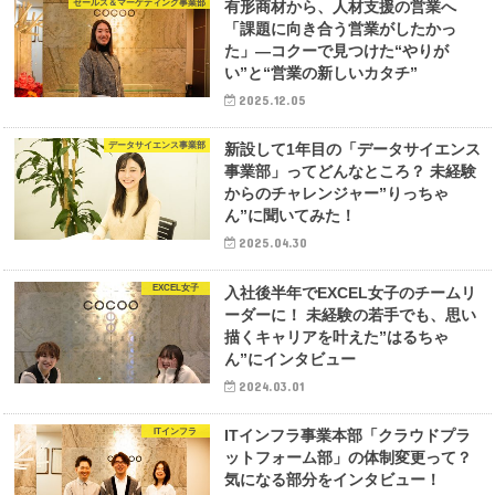
セールス＆マーケティング事業部
有形商材から、人材支援の営業へ
「課題に向き合う営業がしたかっ
た」—コクーで見つけた“やりが
い”と“営業の新しいカタチ”
2025.12.05
データサイエンス事業部
新設して1年目の「データサイエンス
事業部」ってどんなところ？ 未経験
からのチャレンジャー”りっちゃ
ん”に聞いてみた！
2025.04.30
EXCEL女子
入社後半年でEXCEL女子のチームリ
ーダーに！ 未経験の若手でも、思い
描くキャリアを叶えた”はるちゃ
ん”にインタビュー
2024.03.01
ITインフラ
ITインフラ事業本部「クラウドプラ
ットフォーム部」の体制変更って？
気になる部分をインタビュー！