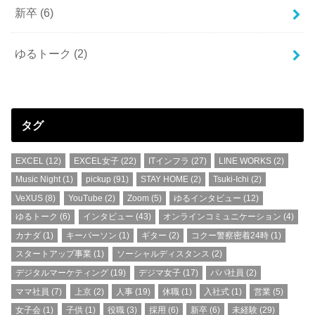
新卒
(6)
ゆるトーク
(2)
タグ
EXCEL
(12)
EXCEL女子
(22)
ITインフラ
(27)
LINE WORKS
(2)
Music Night
(1)
pickup
(91)
STAY HOME
(2)
Tsuki-Ichi
(2)
VeXUS
(8)
YouTube
(2)
Zoom
(5)
ゆるインタビュー
(12)
ゆるトーク
(6)
インタビュー
(43)
オンラインコミュニケーション
(4)
カナダ
(1)
キーパーソン
(1)
ギター
(2)
コクー警察密着24時
(1)
スタートアップ事業
(1)
ソーシャルディスタンス
(2)
デジタルマーケティング
(19)
デジマ女子
(17)
パパ社員
(2)
ママ社員
(7)
上京
(2)
人事
(19)
休職
(1)
入社式
(1)
営業
(5)
女子会
(1)
子供
(1)
役職
(3)
採用
(6)
新卒
(6)
未経験
(29)