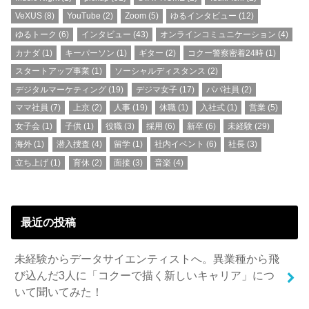
VeXUS
(8)
YouTube
(2)
Zoom
(5)
ゆるインタビュー
(12)
ゆるトーク
(6)
インタビュー
(43)
オンラインコミュニケーション
(4)
カナダ
(1)
キーパーソン
(1)
ギター
(2)
コクー警察密着24時
(1)
スタートアップ事業
(1)
ソーシャルディスタンス
(2)
デジタルマーケティング
(19)
デジマ女子
(17)
パパ社員
(2)
ママ社員
(7)
上京
(2)
人事
(19)
休職
(1)
入社式
(1)
営業
(5)
女子会
(1)
子供
(1)
役職
(3)
採用
(6)
新卒
(6)
未経験
(29)
海外
(1)
潜入捜査
(4)
留学
(1)
社内イベント
(6)
社長
(3)
立ち上げ
(1)
育休
(2)
面接
(3)
音楽
(4)
最近の投稿
未経験からデータサイエンティストへ。異業種から飛
び込んだ3人に「コクーで描く新しいキャリア」につ
いて聞いてみた！