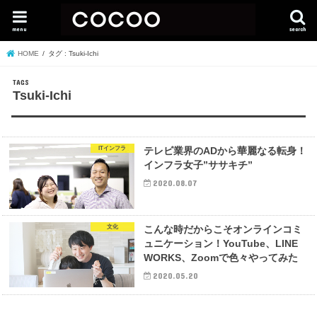
menu
search
HOME
タグ : Tsuki-Ichi
Tsuki-Ichi
ITインフラ
テレビ業界のADから華麗なる転身！
インフラ女子”ササキチ”
2020.08.07
文化
こんな時だからこそオンラインコミ
ュニケーション！YouTube、LINE
WORKS、Zoomで色々やってみた
2020.05.20