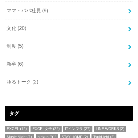
ママ・パパ社員
(9)
文化
(20)
制度
(5)
新卒
(6)
ゆるトーク
(2)
タグ
EXCEL
(12)
EXCEL女子
(22)
ITインフラ
(27)
LINE WORKS
(2)
Music Night
(1)
pickup
(91)
STAY HOME
(2)
Tsuki-Ichi
(2)