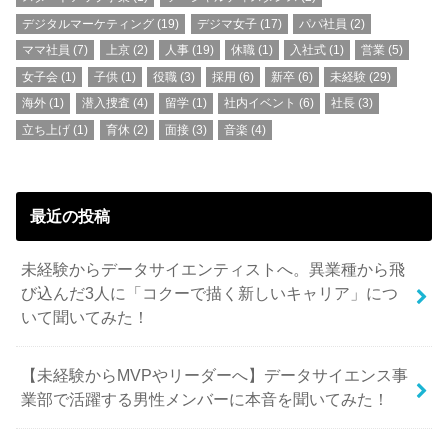
デジタルマーケティング
(19)
デジマ女子
(17)
パパ社員
(2)
ママ社員
(7)
上京
(2)
人事
(19)
休職
(1)
入社式
(1)
営業
(5)
女子会
(1)
子供
(1)
役職
(3)
採用
(6)
新卒
(6)
未経験
(29)
海外
(1)
潜入捜査
(4)
留学
(1)
社内イベント
(6)
社長
(3)
立ち上げ
(1)
育休
(2)
面接
(3)
音楽
(4)
最近の投稿
未経験からデータサイエンティストへ。異業種から飛
び込んだ3人に「コクーで描く新しいキャリア」につ
いて聞いてみた！
【未経験からMVPやリーダーへ】データサイエンス事
業部で活躍する男性メンバーに本音を聞いてみた！