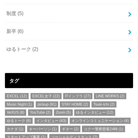
制度
(5)
新卒
(6)
ゆるトーク
(2)
タグ
EXCEL
(12)
EXCEL女子
(22)
ITインフラ
(27)
LINE WORKS
(2)
Music Night
(1)
pickup
(91)
STAY HOME
(2)
Tsuki-Ichi
(2)
VeXUS
(8)
YouTube
(2)
Zoom
(5)
ゆるインタビュー
(12)
ゆるトーク
(6)
インタビュー
(43)
オンラインコミュニケーション
(4)
カナダ
(1)
キーパーソン
(1)
ギター
(2)
コクー警察密着24時
(1)
スタートアップ事業
(1)
ソーシャルディスタンス
(2)