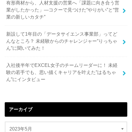
有形商材から、人材支援の営業へ「課題に向き合う営
業がしたかった」—コクーで見つけた“やりがい”と“営
業の新しいカタチ”
新設して1年目の「データサイエンス事業部」ってど
んなところ？ 未経験からのチャレンジャー”りっちゃ
ん”に聞いてみた！
入社後半年でEXCEL女子のチームリーダーに！ 未経
験の若手でも、思い描くキャリアを叶えた”はるちゃ
ん”にインタビュー
アーカイブ