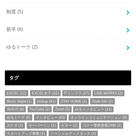
制度
(5)
新卒
(6)
ゆるトーク
(2)
タグ
EXCEL
(12)
EXCEL女子
(22)
ITインフラ
(27)
LINE WORKS
(2)
Music Night
(1)
pickup
(91)
STAY HOME
(2)
Tsuki-Ichi
(2)
VeXUS
(8)
YouTube
(2)
Zoom
(5)
ゆるインタビュー
(12)
ゆるトーク
(6)
インタビュー
(43)
オンラインコミュニケーション
(4)
カナダ
(1)
キーパーソン
(1)
ギター
(2)
コクー警察密着24時
(1)
スタートアップ事業
(1)
ソーシャルディスタンス
(2)