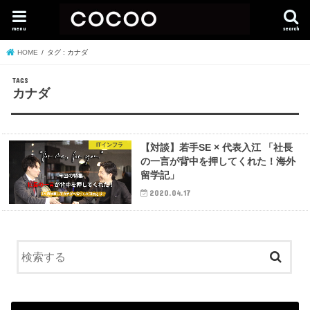
menu
search
HOME
タグ : カナダ
カナダ
ITインフラ
【対談】若手SE × 代表入江 「社長
の一言が背中を押してくれた！海外
留学記」
2020.04.17