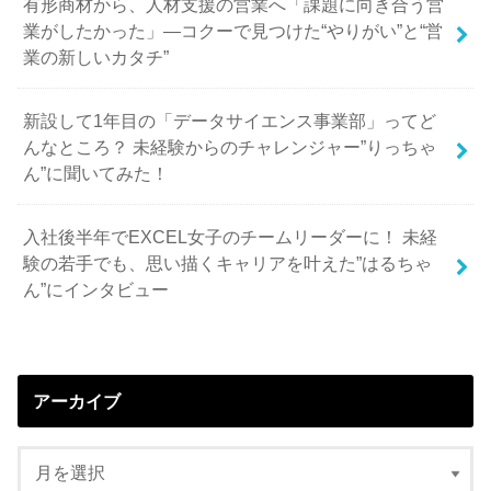
有形商材から、人材支援の営業へ「課題に向き合う営
業がしたかった」—コクーで見つけた“やりがい”と“営
業の新しいカタチ”
新設して1年目の「データサイエンス事業部」ってど
んなところ？ 未経験からのチャレンジャー”りっちゃ
ん”に聞いてみた！
入社後半年でEXCEL女子のチームリーダーに！ 未経
験の若手でも、思い描くキャリアを叶えた”はるちゃ
ん”にインタビュー
アーカイブ