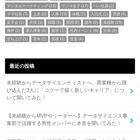
デジタルマーケティング
(19)
デジマ女子
(17)
パパ社員
(2)
ママ社員
(7)
上京
(2)
人事
(19)
休職
(1)
入社式
(1)
営業
(5)
女子会
(1)
子供
(1)
役職
(3)
採用
(6)
新卒
(6)
未経験
(29)
海外
(1)
潜入捜査
(4)
留学
(1)
社内イベント
(6)
社長
(3)
立ち上げ
(1)
育休
(2)
面接
(3)
音楽
(4)
最近の投稿
未経験からデータサイエンティストへ。異業種から飛
び込んだ3人に「コクーで描く新しいキャリア」につ
いて聞いてみた！
【未経験からMVPやリーダーへ】データサイエンス事
業部で活躍する男性メンバーに本音を聞いてみた！