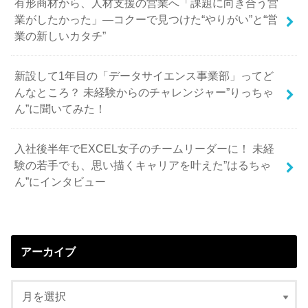
有形商材から、人材支援の営業へ「課題に向き合う営
業がしたかった」—コクーで見つけた“やりがい”と“営
業の新しいカタチ”
新設して1年目の「データサイエンス事業部」ってど
んなところ？ 未経験からのチャレンジャー”りっちゃ
ん”に聞いてみた！
入社後半年でEXCEL女子のチームリーダーに！ 未経
験の若手でも、思い描くキャリアを叶えた”はるちゃ
ん”にインタビュー
アーカイブ