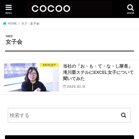
menu
search
HOME
タグ : 女子会
女子会
EXCEL女子
当社の「お・も・て・な・し隊長」
滝川栗ステルにEXCEL女子について
聞いてみた
2020.03.13