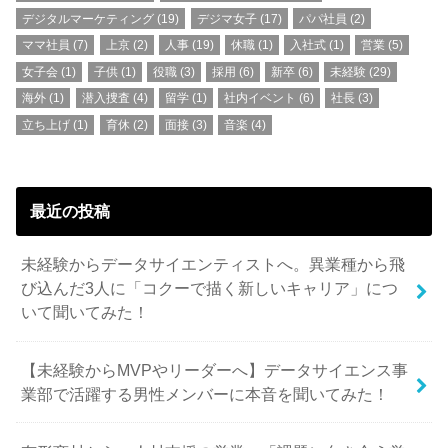
デジタルマーケティング
(19)
デジマ女子
(17)
パパ社員
(2)
ママ社員
(7)
上京
(2)
人事
(19)
休職
(1)
入社式
(1)
営業
(5)
女子会
(1)
子供
(1)
役職
(3)
採用
(6)
新卒
(6)
未経験
(29)
海外
(1)
潜入捜査
(4)
留学
(1)
社内イベント
(6)
社長
(3)
立ち上げ
(1)
育休
(2)
面接
(3)
音楽
(4)
最近の投稿
未経験からデータサイエンティストへ。異業種から飛
び込んだ3人に「コクーで描く新しいキャリア」につ
いて聞いてみた！
【未経験からMVPやリーダーへ】データサイエンス事
業部で活躍する男性メンバーに本音を聞いてみた！