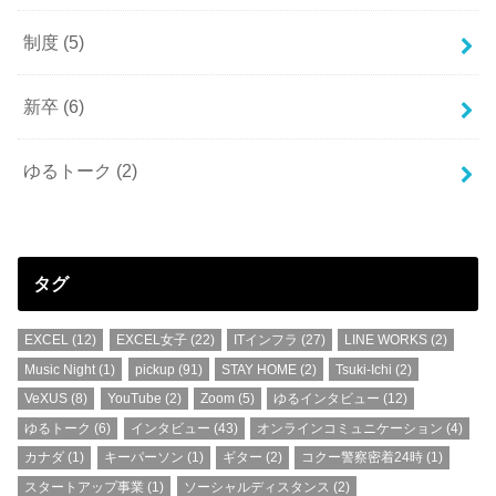
制度
(5)
新卒
(6)
ゆるトーク
(2)
タグ
EXCEL
(12)
EXCEL女子
(22)
ITインフラ
(27)
LINE WORKS
(2)
Music Night
(1)
pickup
(91)
STAY HOME
(2)
Tsuki-Ichi
(2)
VeXUS
(8)
YouTube
(2)
Zoom
(5)
ゆるインタビュー
(12)
ゆるトーク
(6)
インタビュー
(43)
オンラインコミュニケーション
(4)
カナダ
(1)
キーパーソン
(1)
ギター
(2)
コクー警察密着24時
(1)
スタートアップ事業
(1)
ソーシャルディスタンス
(2)