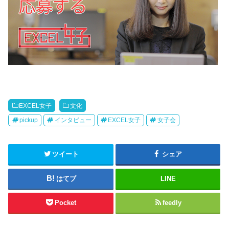
EXCEL女子
文化
pickup
インタビュー
EXCEL女子
女子会
ツイート
シェア
はてブ
LINE
Pocket
feedly