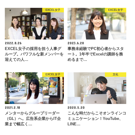
EXCEL女子
EXCEL女子
2022.8.26
2023.6.28
EXCEL女子の採用を担う人事グ
事務未経験でPC初心者からスタ
ループ。パワフルな新メンバーを
ート。1年半でExcelの講師を務
迎えての人…
めるまで…
EXCEL女子
文化
2021.2.18
2020.5.20
メンターからグループリーダー
こんな時だからこそオンラインコ
（GL）へ。広告系企業からIT企
ミュニケーション！YouTube、
業まで幅広く…
LINE…