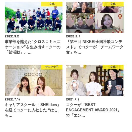
文化
文化
2022.9.2
2022.3.7
事業部を越えた”クロスコミュニ
『第三回 NIKKEI全国社歌コンテ
ケーション”を生み出すコクーの
スト』でコクーが「チームワーク
「部活動」。…
賞」を…
デジマ女子
文化
2022.7.14
2021.4.9
キャリアスクール 「SHElikes」
コクーが『BEST
を経てコクーに入社した “はし
ENGAGEMENT AWARD 2021』
も…
で「エン…