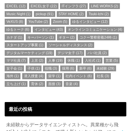
EXCEL
(12)
EXCEL女子
(22)
ITインフラ
(27)
LINE WORKS
(2)
Music Night
(1)
pickup
(91)
STAY HOME
(2)
Tsuki-Ichi
(2)
VeXUS
(8)
YouTube
(2)
Zoom
(5)
ゆるインタビュー
(12)
ゆるトーク
(6)
インタビュー
(43)
オンラインコミュニケーション
(4)
カナダ
(1)
キーパーソン
(1)
ギター
(2)
コクー警察密着24時
(1)
スタートアップ事業
(1)
ソーシャルディスタンス
(2)
デジタルマーケティング
(19)
デジマ女子
(17)
パパ社員
(2)
ママ社員
(7)
上京
(2)
人事
(19)
休職
(1)
入社式
(1)
営業
(5)
女子会
(1)
子供
(1)
役職
(3)
採用
(6)
新卒
(6)
未経験
(29)
海外
(1)
潜入捜査
(4)
留学
(1)
社内イベント
(6)
社長
(3)
立ち上げ
(1)
育休
(2)
面接
(3)
音楽
(4)
最近の投稿
未経験からデータサイエンティストへ。異業種から飛