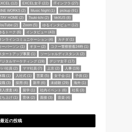
EXCEL
(12)
EXCEL女子
(22)
ITインフラ
(27)
LINE WORKS
(2)
Music Night
(1)
pickup
(91)
STAY HOME
(2)
Tsuki-Ichi
(2)
VeXUS
(8)
YouTube
(2)
Zoom
(5)
ゆるインタビュー
(12)
ゆるトーク
(6)
インタビュー
(43)
オンラインコミュニケーション
(4)
カナダ
(1)
キーパーソン
(1)
ギター
(2)
コクー警察密着24時
(1)
スタートアップ事業
(1)
ソーシャルディスタンス
(2)
デジタルマーケティング
(19)
デジマ女子
(17)
パパ社員
(2)
ママ社員
(7)
上京
(2)
人事
(19)
休職
(1)
入社式
(1)
営業
(5)
女子会
(1)
子供
(1)
役職
(3)
採用
(6)
新卒
(6)
未経験
(29)
海外
(1)
潜入捜査
(4)
留学
(1)
社内イベント
(6)
社長
(3)
立ち上げ
(1)
育休
(2)
面接
(3)
音楽
(4)
最近の投稿