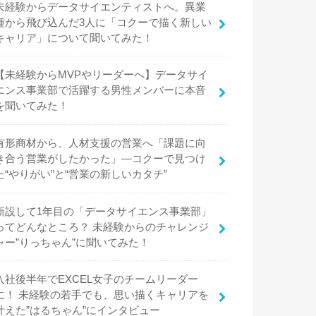
未経験からデータサイエンティストへ。異業
種から飛び込んだ3人に「コクーで描く新しい
キャリア」について聞いてみた！
【未経験からMVPやリーダーへ】データサイ
エンス事業部で活躍する男性メンバーに本音
を聞いてみた！
有形商材から、人材支援の営業へ「課題に向
き合う営業がしたかった」—コクーで見つけ
た“やりがい”と“営業の新しいカタチ”
新設して1年目の「データサイエンス事業部」
ってどんなところ？ 未経験からのチャレンジ
ャー”りっちゃん”に聞いてみた！
入社後半年でEXCEL女子のチームリーダー
に！ 未経験の若手でも、思い描くキャリアを
叶えた”はるちゃん”にインタビュー