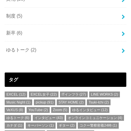
制度
(5)
新卒
(6)
ゆるトーク
(2)
タグ
EXCEL
(12)
EXCEL女子
(22)
ITインフラ
(27)
LINE WORKS
(2)
Music Night
(1)
pickup
(91)
STAY HOME
(2)
Tsuki-Ichi
(2)
VeXUS
(8)
YouTube
(2)
Zoom
(5)
ゆるインタビュー
(12)
ゆるトーク
(6)
インタビュー
(43)
オンラインコミュニケーション
(4)
カナダ
(1)
キーパーソン
(1)
ギター
(2)
コクー警察密着24時
(1)