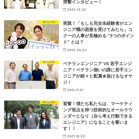
突撃インタビュー！
2022.12.22
ITインフラ
実践！「もしも完全未経験者がエン
ジニア職の面接を受けてみたら」コ
クーの人事が見極める “3つのポイン
ト” とは？
2022.06.24
ITインフラ
ベテランエンジニア VS 若手エンジ
ニア！ベテラン揃いの課に若手エン
ジニアが続々と配属★負けるなオヤ
ジ！
2021.11.01
ITインフラ
宣誓！僕たち私たちは、マーケティ
ング視点を持つ技術的なオールラウ
ンダーとなり［自ら考え行動できる
エンジニア］になることを誓いま
す！！
2021.10.22