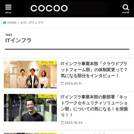
menu
search
HOME
タグ : ITインフラ
ITインフラ
ITインフラ
ITインフラ事業本部「クラウドプラ
ットフォーム部」の体制変更って？
気になる部分をインタビュー！
2024.01.31
ITインフラ
ITインフラ事業本部の新部署「ネッ
トワークセキュリティソリューショ
ン部」についての気になる！を深掘
り！！
2023.10.24