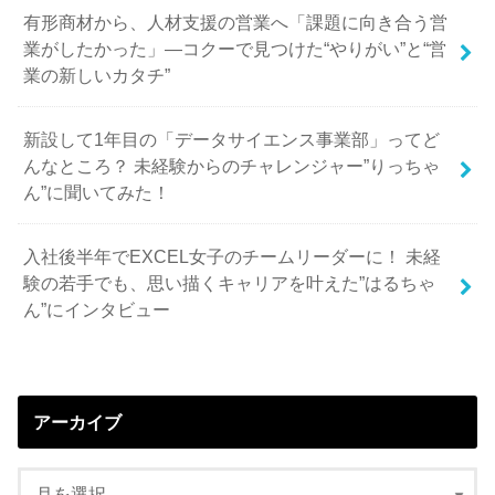
有形商材から、人材支援の営業へ「課題に向き合う営
業がしたかった」—コクーで見つけた“やりがい”と“営
業の新しいカタチ”
新設して1年目の「データサイエンス事業部」ってど
んなところ？ 未経験からのチャレンジャー”りっちゃ
ん”に聞いてみた！
入社後半年でEXCEL女子のチームリーダーに！ 未経
験の若手でも、思い描くキャリアを叶えた”はるちゃ
ん”にインタビュー
アーカイブ