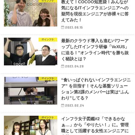
ITインフラ
教えて！COCOO知恵袋！みんなが
気になるITインフラエンジニアへの
疑問を現役エンジニアが赤裸々に答
えてみた！
2023.08.15
ITインフラ
最新のクラウド導入も進むパワーア
ップしたITインフラ研修「VeXUS」
に迫る！”オンライン時代”を勝ち抜
く秘訣とは？
2023.04.28
ITインフラ
“食いっぱぐれないインフラエンジニ
ア” を目指す！そんな基盤ソリュー
ション第2課のメンバーは実は“ふん
わり”してる？
2023.02.24
ITインフラ
インフラ女子図鑑#2「できるかな
ぁ…」から「やりたい！」に。管理
職として活躍する女性エンジニアに